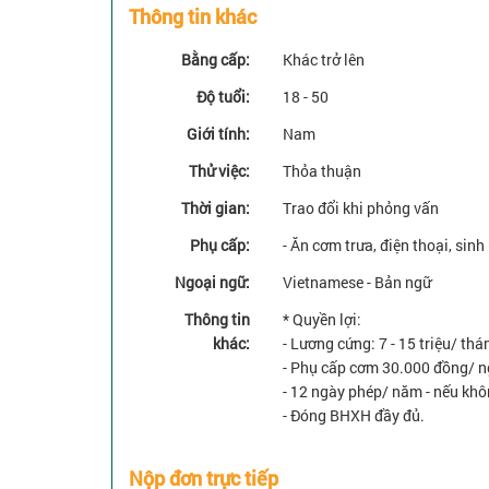
Thông tin khác
Bằng cấp:
Khác trở lên
Độ tuổi:
18 - 50
Giới tính:
Nam
Thử việc:
Thỏa thuận
Thời gian:
Trao đổi khi phỏng vấn
Phụ cấp:
- Ăn cơm trưa, điện thoại, sinh
Ngoại ngữ:
Vietnamese - Bản ngữ
Thông tin
* Quyền lợi:
khác:
- Lương cứng: 7 - 15 triệu/ thá
- Phụ cấp cơm 30.000 đồng/ n
- 12 ngày phép/ năm - nếu khô
- Đóng BHXH đầy đủ.
Nộp đơn trực tiếp