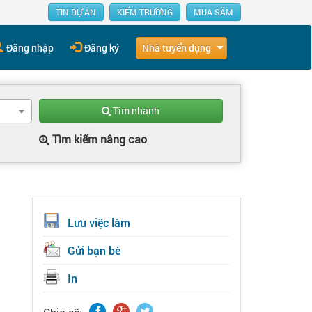
TIN DỰ ÁN
KIẾM TRƯỜNG
MUA SẮM
Nhà tuyển dụng
Đăng nhập
Đăng ký
Tìm nhanh
Tìm kiếm nâng cao
Lưu việc làm
Gửi bạn bè
In