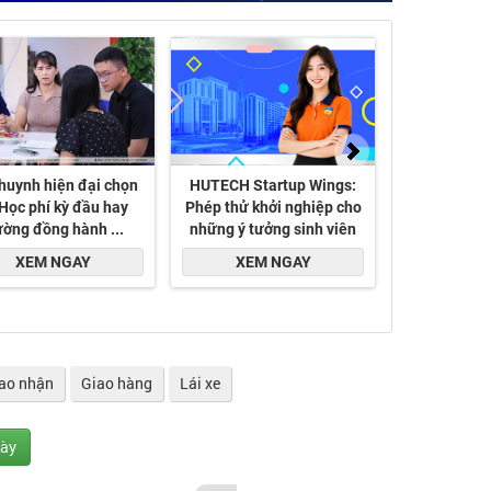
ao nhận
Giao hàng
Lái xe
gày