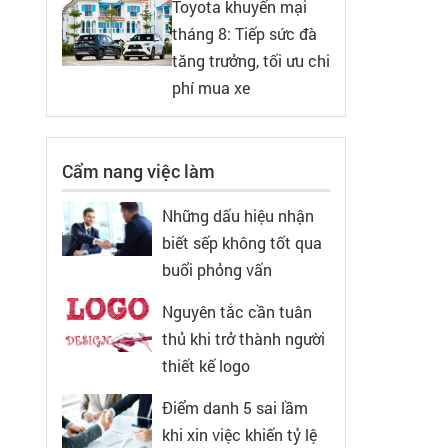
Toyota khuyến mại
tháng 8: Tiếp sức đà
tăng trưởng, tối ưu chi
phí mua xe
Cẩm nang việc làm
Những dấu hiệu nhận
biết sếp không tốt qua
buổi phỏng vấn
Nguyên tắc cần tuân
thủ khi trở thành người
thiết kế logo
Điểm danh 5 sai lầm
khi xin việc khiến tỷ lệ