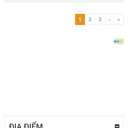
2
3
›
››
1
ĐỊA ĐIỂM