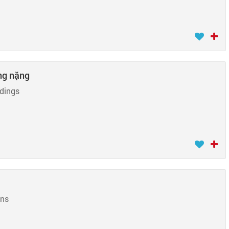
ng nặng
dings
ons