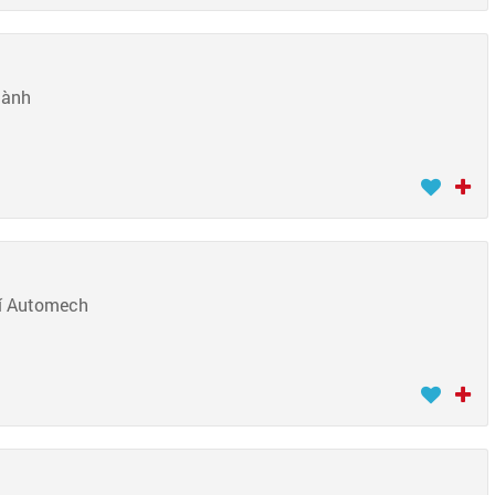
hành
hí Automech