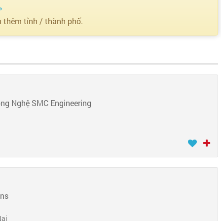
»
n thêm tỉnh / thành phố.
ông Nghệ SMC Engineering
ons
Nai