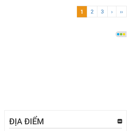
2
3
›
››
1
ĐỊA ĐIỂM