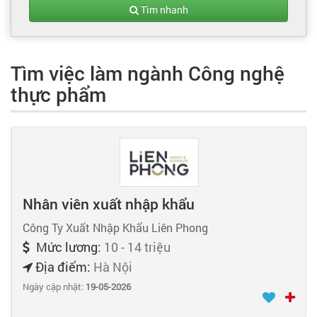
Tạo hồ sơ
Tìm nhanh
Cẩm nang việc làm
Tìm việc làm ngành Công nghệ
thực phẩm
Bạn cần tuyển người
Nhà tuyển dụng
Nhân viên xuất nhập khẩu
Công Ty Xuất Nhập Khẩu Liên Phong
Mức lương:
10 - 14 triệu
Địa điểm:
Hà Nội
Ngày cập nhật:
19-05-2026