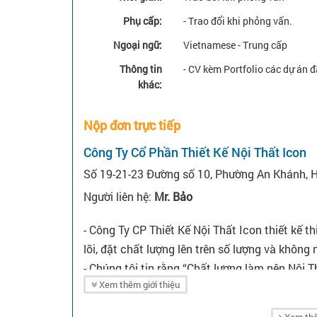
Phụ cấp:
- Trao đổi khi phỏng vấn.
Ngoại ngữ:
Vietnamese - Trung cấp
Thông tin
- CV kèm Portfolio các dự án đ
khác:
Nộp đơn trực tiếp
Công Ty Cổ Phần Thiết Kế Nội Thất Icon
Số 19-21-23 Đường số 10, Phường An Khánh, 
Người liên hệ:
Mr. Bảo
- Công Ty CP Thiết Kế Nội Thất Icon thiết kế th
lõi, đặt chất lượng lên trên số lượng và khôn
- Chúng tôi tin rằng “Chất lượng làm nên Nội 
Xem thêm giới thiệu
công nội thất hàng đầu trên thị trường nội thấ