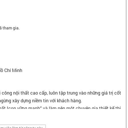
ã tham gia.
Hồ Chí Minh
i công nội thất cao cấp, luôn tập trung vào những giá trị cốt
g ngừng xây dựng niềm tin với khách hàng.
Thất Icon vững mạnh” và làm nên một chuyên gia thiết kế thi
t Việt Nam.