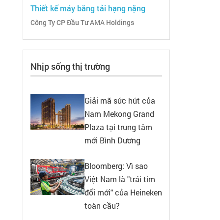
Thiết kế máy băng tải hạng nặng
Công Ty CP Đầu Tư AMA Holdings
Nhịp sống thị trường
Giải mã sức hút của
Nam Mekong Grand
Plaza tại trung tâm
mới Bình Dương
Bloomberg: Vì sao
Việt Nam là "trái tim
đổi mới" của Heineken
toàn cầu?