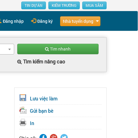
TIN DỰ ÁN
KIẾM TRƯỜNG
MUA SẮM
Nhà tuyển dụng
Đăng nhập
Đăng ký
Tìm nhanh
Tìm kiếm nâng cao
Lưu việc làm
Gửi bạn bè
In