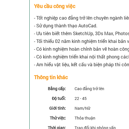
Yêu cầu công việc
- Tốt nghiệp cao đẳng trở lên chuyên ngành li
- Sử dụng thành thạo AutoCad.
- Ưu tiên biết thêm SketchUp, 3Ds Max, Photos
- Tối thiểu 02 năm kinh nghiệm triển khai bản v
- Có kinh nghiệm hoàn chỉnh bản vẽ hoàn công
- Có kinh nghiệm triển khai nội thất phong cách
- Am hiểu vật liệu, kết cấu và biện pháp thi cô
Thông tin khác
Bằng cấp:
Cao đẳng trở lên
Độ tuổi:
22 - 45
Giới tính:
Nam/Nữ
Thử việc:
Thỏa thuận
Thời gian:
Trao đổi khi phỏng vấn