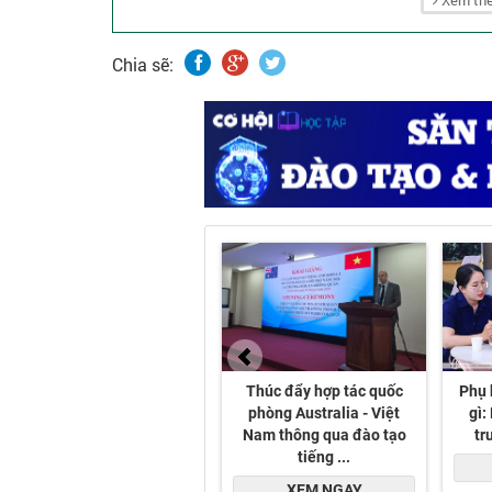
Xem thê
Chia sẽ: