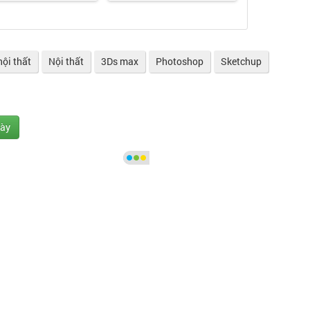
nội thất
Nội thất
3Ds max
Photoshop
Sketchup
gày