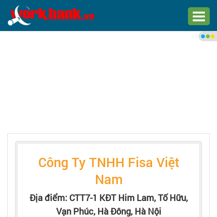
Chào bạn,
Đăng nhập xem việc làm phù
hợp
Đăng nhập
Đăng ký
Trang chủ
Công Ty TNHH Fisa Việt
Việc làm mới nhất
Nam
Tìm việc làm
Địa điểm: CTT7-1 KĐT Him Lam, Tố Hữu,
Vạn Phúc, Hà Đông, Hà Nội