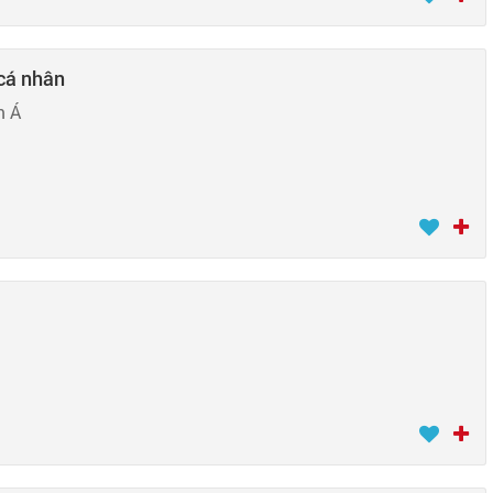
cá nhân
m Á