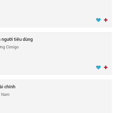
n người tiêu dùng
ờng Cimigo
ài chính
t Nam