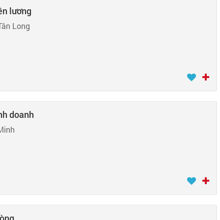
ền lương
Tân Long
inh doanh
Minh
hòng