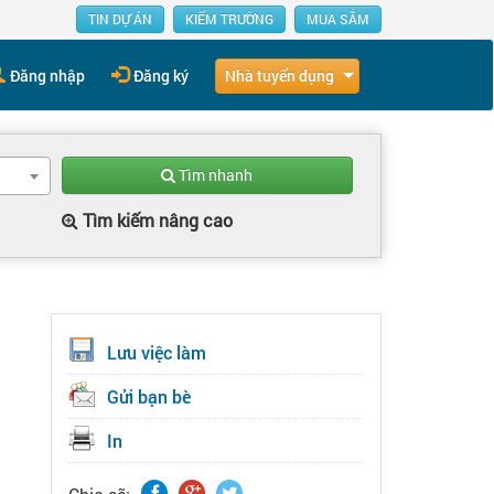
TIN DỰ ÁN
KIẾM TRƯỜNG
MUA SẮM
Nhà tuyển dụng
Đăng nhập
Đăng ký
Tìm nhanh
Tìm kiếm nâng cao
Lưu việc làm
Gửi bạn bè
In