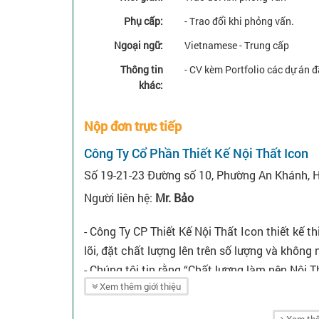
Phụ cấp:
- Trao đổi khi phỏng vấn.
Ngoại ngữ:
Vietnamese - Trung cấp
Thông tin
- CV kèm Portfolio các dự án đ
khác:
Nộp đơn trực tiếp
Công Ty Cổ Phần Thiết Kế Nội Thất Icon
Số 19-21-23 Đường số 10, Phường An Khánh, 
Người liên hệ:
Mr. Bảo
- Công Ty CP Thiết Kế Nội Thất Icon thiết kế th
lõi, đặt chất lượng lên trên số lượng và khôn
- Chúng tôi tin rằng “Chất lượng làm nên Nội 
Xem thêm giới thiệu
công nội thất hàng đầu trên thị trường nội thấ