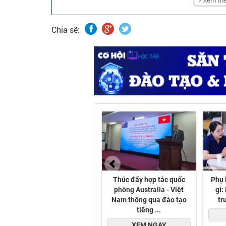
Xem thê
Chia sẽ: