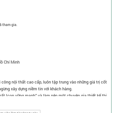
ã tham gia.
Hồ Chí Minh
i công nội thất cao cấp, luôn tập trung vào những giá trị cốt
g ngừng xây dựng niềm tin với khách hàng.
Thất Icon vững mạnh” và làm nên một chuyên gia thiết kế thi
t Việt Nam.