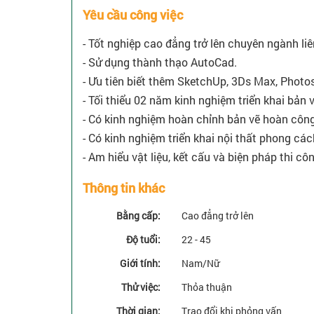
Yêu cầu công việc
- Tốt nghiệp cao đẳng trở lên chuyên ngành li
- Sử dụng thành thạo AutoCad.
- Ưu tiên biết thêm SketchUp, 3Ds Max, Photos
- Tối thiểu 02 năm kinh nghiệm triển khai bản v
- Có kinh nghiệm hoàn chỉnh bản vẽ hoàn công
- Có kinh nghiệm triển khai nội thất phong cách
- Am hiểu vật liệu, kết cấu và biện pháp thi cô
Thông tin khác
Bằng cấp:
Cao đẳng trở lên
Độ tuổi:
22 - 45
Giới tính:
Nam/Nữ
Thử việc:
Thỏa thuận
Thời gian:
Trao đổi khi phỏng vấn