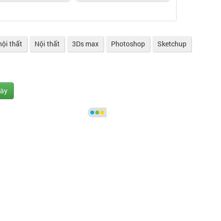
nội thất
Nội thất
3Ds max
Photoshop
Sketchup
gày