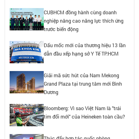
CUBHCM đồng hành cùng doanh
nghiệp nâng cao năng lực thích ứng
trước biến động
Dấu mốc mới của thương hiệu 13 lần
dẫn đầu xếp hạng sở Y Tế TP.HCM
Giải mã sức hút của Nam Mekong
Grand Plaza tại trung tâm mới Bình
Dương
Bloomberg: Vì sao Việt Nam là "trái
tim đổi mới" của Heineken toàn cầu?
Thúc đẩy hợp tác quốc phòng