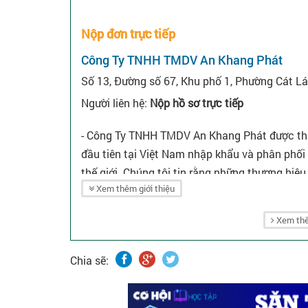
Nộp đơn trực tiếp
Công Ty TNHH TMDV An Khang Phát
Số 13, Đường số 67, Khu phố 1, Phường Cát Lá
Người liên hệ:
Nộp hồ sơ trực tiếp
- Công Ty TNHH TMDV An Khang Phát được thà
đầu tiên tại Việt Nam nhập khẩu và phân phối 
thế giới. Chúng tôi tin rằng những thương hi
Xem thêm giới thiệu
một đôi mắt đẹp, hợp thời trang và an toàn tuy
- An Khang Phát chuyên nhập khẩu và phân ph
Xem thê
Bausch&Lomb, Freshkon, Freshvue và tròng kín
hỗ trợ an toàn cho đôi mắt của bạn - dung dị
Chia sẽ: