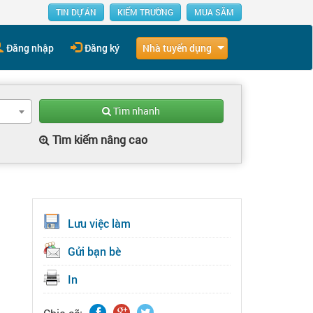
TIN DỰ ÁN
KIẾM TRƯỜNG
MUA SẮM
Nhà tuyển dụng
Đăng nhập
Đăng ký
Tìm nhanh
Tìm kiếm nâng cao
Lưu việc làm
Gửi bạn bè
In