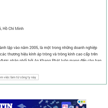
i, Hồ Chí Minh
nh lập vào năm 2005, là một trong những doanh nghiệp
các thương hiệu kính áp tròng và tròng kính cao cấp trên
ệu được phân phối bởi An Khang Phát luôn mang đến cho bạn
ệt đối.
ối các thương hiệu kính áp tròng cao cấp như:
m việc làm từ công ty này
h số 1 tại Nhật Bản - Hoya, V idol. Đi kèm là các sản phẩm
ch nhỏ mắt và ngâm kính áp tròng của các thương hiệu trên.