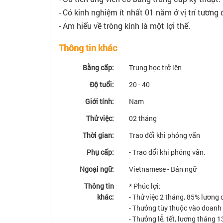
- Có kinh nghiệm ít nhất 01 năm ở vị trí tương 
- Am hiểu về tròng kính là một lợi thế.
Thông tin khác
Bằng cấp:
Trung học trở lên
Độ tuổi:
20 - 40
Giới tính:
Nam
Thử việc:
02 tháng
Thời gian:
Trao đổi khi phỏng vấn
Phụ cấp:
- Trao đổi khi phỏng vấn.
Ngoại ngữ:
Vietnamese - Bản ngữ
Thông tin
* Phúc lợi:
khác:
- Thử việc 2 tháng, 85% lương 
- Thưởng tùy thuộc vào doanh 
- Thưởng lễ, tết, lương tháng 1