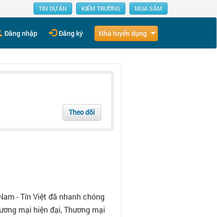
TIN DỰ ÁN
KIẾM TRƯỜNG
MUA SẮM
Nhà tuyển dụng
Đăng nhập
Đăng ký
Theo dõi
Nam - Tín Việt đã nhanh chóng
ương mại hiện đại, Thương mại