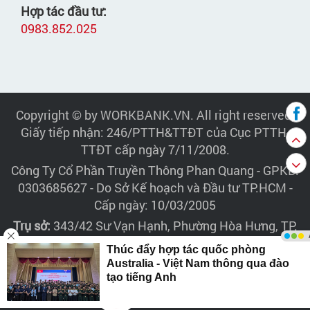
Hợp tác đầu tư:
0983.852.025
Copyright © by WORKBANK.VN. All right reserved.
Giấy tiếp nhận: 246/PTTH&TTĐT của Cục PTTH-
TTĐT cấp ngày 7/11/2008.
Công Ty Cổ Phần Truyền Thông Phan Quang
- GPKD:
0303685627 - Do Sở Kế hoạch và Đầu tư TP.HCM -
Cấp ngày: 10/03/2005
Trụ sở:
343/42 Sư Vạn Hạnh, Phường Hòa Hưng, TP.
HCM - Điện thoại: 028.6264.9264 - 028.6264.9283