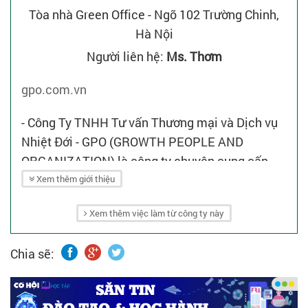
Tòa nhà Green Office - Ngõ 102 Trường Chinh,
Hà Nội
Người liên hệ:
Ms. Thơm
gpo.com.vn
- Công Ty TNHH Tư vấn Thương mại và Dịch vụ
Nhiệt Đới - GPO (GROWTH PEOPLE AND
ORGANIZATION) là công ty chuyên cung cấp
các dịch vụ nhân sự như: Tuyển dụng nhân sự,
Xem thêm giới thiệu
đào tạo nội bộ về các kỹ năng làm việc quản lý,
Xem thêm việc làm từ công ty này
chuyên môn về nghề nhân sự và tư vấn doanh
nghiệp.
Chia sẽ:
- Hiện công ty đang hợp tác với các đối tác
Singapore để phát triển dịch vụ tại Việt Nam và
khu vực ASEAN.