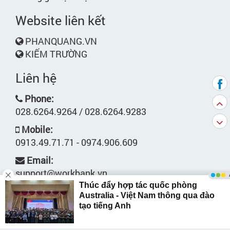
Website liên kết
PHANQUANG.VN
KIẾM TRƯỜNG
Liên hệ
Phone:
028.6264.9264 / 028.6264.9283
Mobile:
0913.49.71.71 - 0974.906.609
Email:
support@workbank.vn
Địa chỉ:
Xem bản đồ
Hợp tác đầu tư: