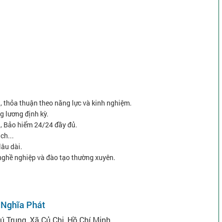
ng, thỏa thuận theo năng lực và kinh nghiệm.
g lương định kỳ.
, Bảo hiểm 24/24 đầy đủ.
ch...
lâu dài.
n nghề nghiệp và đào tạo thường xuyên.
 Nghĩa Phát
 Trung, Xã Củ Chi, Hồ Chí Minh