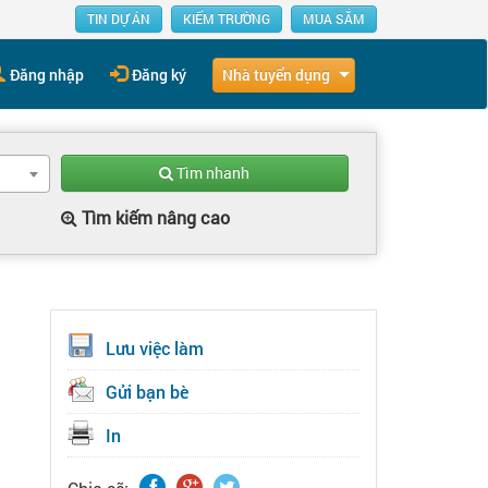
TIN DỰ ÁN
KIẾM TRƯỜNG
MUA SẮM
Nhà tuyển dụng
Đăng nhập
Đăng ký
Tìm nhanh
Tìm kiếm nâng cao
Lưu việc làm
Gửi bạn bè
In