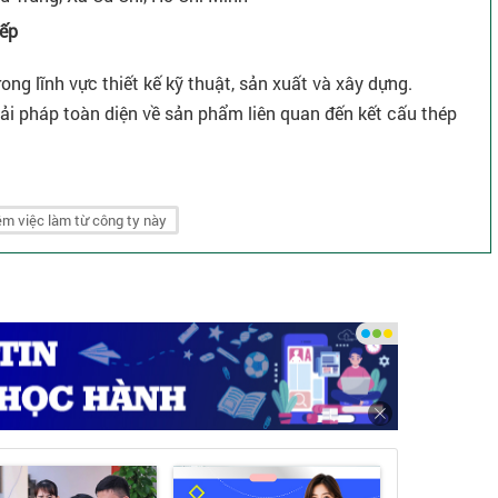
iếp
ong lĩnh vực thiết kế kỹ thuật, sản xuất và xây dựng.
giải pháp toàn diện về sản phẩm liên quan đến kết cấu thép
xây dựng kết cấu thép tối ưu, hiệu quả về kinh tế, cam kết
ều lĩnh vực, thỏa mãn sự tín nhiệm của khách hàng bằng
m việc làm từ công ty này
và xã hội.