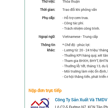
Thử việc:
Thỏa thuận
Thời gian:
Trao đổi khi phỏng vấn
Phụ cấp:
- Hỗ trợ cơm trưa.
- Công tác phí.
- Trách nhiệm công trình.
Ngoại ngữ:
Vietnamese - Trung cấp
Thông tin
* Chế độ - phúc lợi:
khác:
- Lương từ: 20 - 24 triệu/ thá
- Thưởng KPI hàng quý, xét tăn
- Tham gia BHXH, BHYT, BHTN
- Thưởng lễ/ tết, tháng 13, du lị
- Môi trường làm việc ổn định, 
- Cơ hội thăng tiến, phát triể
Nộp đơn trực tiếp
Công Ty Sản Xuất Và TMDV
Lô C2-5 Đường N7, KCN Tân Phú