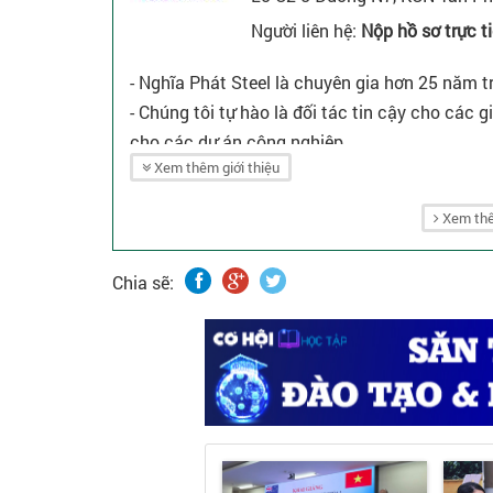
Người liên hệ:
Nộp hồ sơ trực t
- Nghĩa Phát Steel là chuyên gia hơn 25 năm tr
- Chúng tôi tự hào là đối tác tin cậy cho các 
cho các dự án công nghiệp.
Xem thêm giới thiệu
- Sứ mệnh: Nghĩa Phát Steel đem đến giải pháp 
về môi trường cho các doanh nghiệp trong nhi
Xem thê
cách tạo ra giá trị cộng hưởng đến cộng đồng 
Chia sẽ: