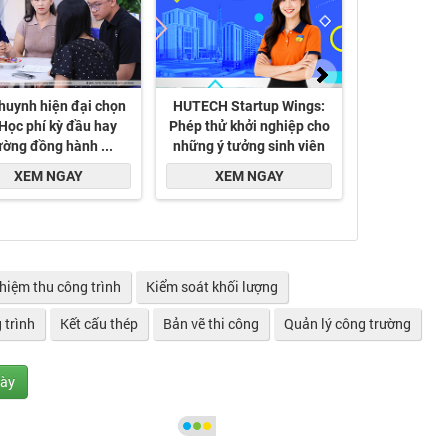
hiệm thu công trình
Kiểm soát khối lượng
 trình
Kết cấu thép
Bản vẽ thi công
Quản lý công trường
gày