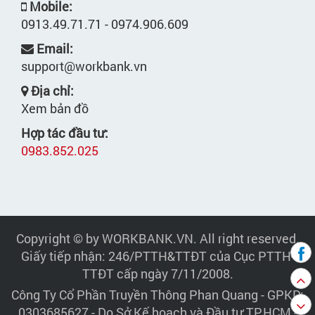
Mobile:
0913.49.71.71 - 0974.906.609
Email:
support@workbank.vn
Địa chỉ:
Xem bản đồ
Hợp tác đầu tư:
0983.852.025
Copyright © by WORKBANK.VN. All right reserved.
Giấy tiếp nhận: 246/PTTH&TTĐT của Cục PTTH-
TTĐT cấp ngày 7/11/2008.
Công Ty Cổ Phần Truyền Thông Phan Quang
- GPKD:
0303685627 - Do Sở Kế hoạch và Đầu tư TP.HCM -