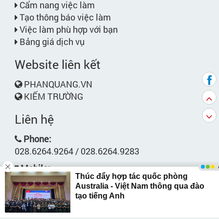
Cẩm nang việc làm
Tạo thông báo việc làm
Việc làm phù hợp với bạn
Bảng giá dịch vụ
Website liên kết
PHANQUANG.VN
KIẾM TRƯỜNG
Liên hệ
Phone:
028.6264.9264 / 028.6264.9283
Mobile:
0913.49.71.71 - 0974.906.609
Email:
support@workbank.vn