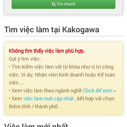
Tạo hồ sơ
Tìm nhanh
Cẩm nang việc làm
Tìm việc làm tại Kakogawa
Bạn cần tuyển người
Nhà tuyển dụng
Không tìm thấy việc làm phù hợp.
Gợi ý tìm việc:
• Tìm kiếm việc làm với từ khóa như vị trí công
việc. Ví dụ: Nhân viên kinh doanh hoặc Kế toán
viên ...
• Xem việc làm theo ngành nghề
Click để xem »
• Xem
việc làm mới cập nhật
, kết hợp với chọn
thêm tỉnh / thành phố.
Việc làm mới nhất