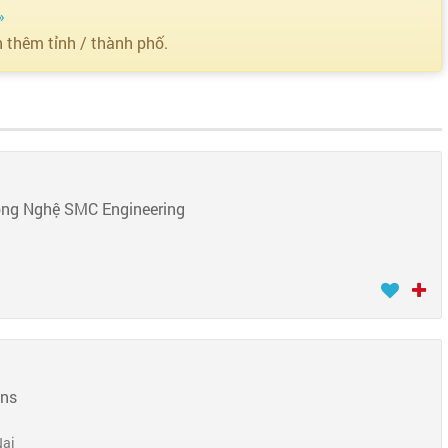
»
n thêm tỉnh / thành phố.
ông Nghệ SMC Engineering
ons
Nai