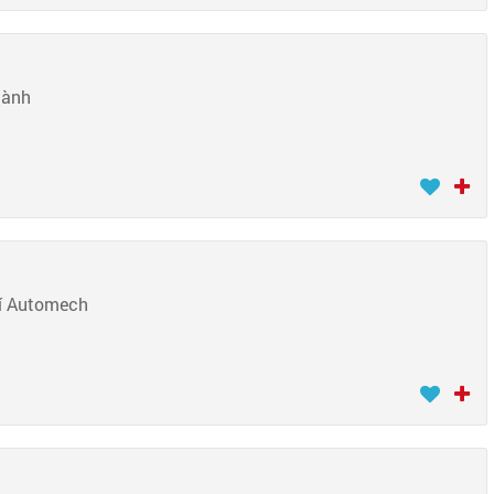
hành
hí Automech