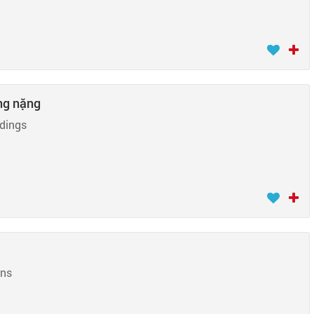
ng nặng
dings
ons