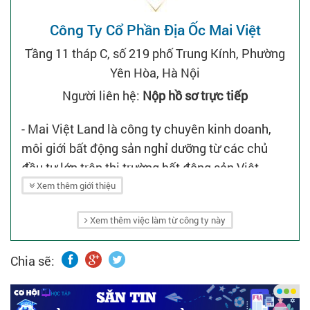
Công Ty Cổ Phần Địa Ốc Mai Việt
Tầng 11 tháp C, số 219 phố Trung Kính, Phường
Yên Hòa, Hà Nội
Người liên hệ:
Nộp hồ sơ trực tiếp
- Mai Việt Land là công ty chuyên kinh doanh,
môi giới bất động sản nghỉ dưỡng từ các chủ
đầu tư lớn trên thị trường bất động sản Việt
Nam.
Xem thêm giới thiệu
- Công ty đã hợp tác và tham gia phân phối các
Xem thêm việc làm từ công ty này
dự án bất động sản nghỉ dưỡng của các chủ đầu
tư lớn, điển hình là Tập đoàn Flamingo - đơn vị
Chia sẽ:
có quần thể nghỉ dưỡng Flamingo Đại Lải Resort
lọt Top 10 resort đẹp nhất thế giới.