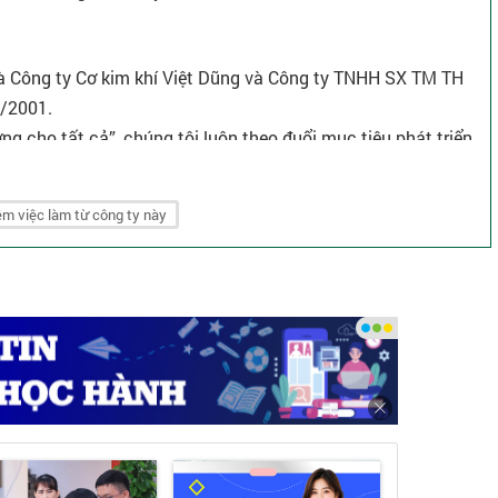
là Công ty Cơ kim khí Việt Dũng và Công ty TNHH SX TM TH
7/2001.
ợng cho tất cả”, chúng tôi luôn theo đuổi mục tiêu phát triển
 đa dạng về màu sắc và chủng loại, được sản xuất theo quy
ốc tế.
m việc làm từ công ty này
ù hợp tiêu chuẩn quốc tế.
ẩn SGS.