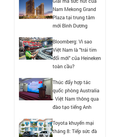
Giải mã sức hút của
Nam Mekong Grand
Plaza tại trung tâm
mới Bình Dương
Bloomberg: Vì sao
Việt Nam là "trái tim
đổi mới" của Heineken
toàn cầu?
Thúc đẩy hợp tác
quốc phòng Australia
- Việt Nam thông qua
đào tạo tiếng Anh
Toyota khuyến mại
tháng 8: Tiếp sức đà