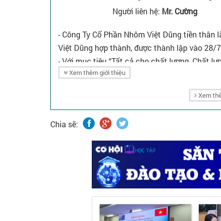
Người liên hệ:
Mr. Cường
- Công Ty Cổ Phần Nhôm Việt Dũng tiền thân 
Việt Dũng hợp thành, được thành lập vào 28/
- Với mục tiêu “Tất cả cho chất lượng, Chất lư
Xem thêm giới thiệu
bền vững với những sản phẩm chất lượng cao,
trình công nghệ chất lượng cao tiêu chuẩn Qu
Xem thê
- Sản phẩm của chúng tôi được chứng nhận ph
- Quản lý chất lượng ISO 9001- 2008, tiêu chu
Chia sẽ: