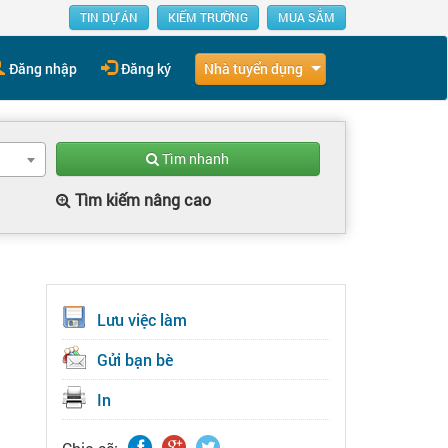
TIN DỰ ÁN
KIẾM TRƯỜNG
MUA SẮM
Nhà tuyển dụng
Đăng nhập
Đăng ký
Tìm nhanh
Tìm kiếm nâng cao
Lưu việc làm
Gửi bạn bè
In