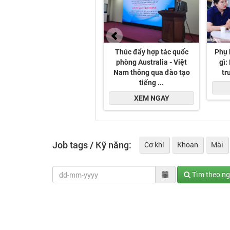
Job tags / Kỹ năng:
Cơ khí
Khoan
Mài
Tìm theo n