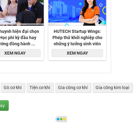
Gò cơ khí
Tiện cơ khí
Gia công cơ khí
Gia công kim loại
gày