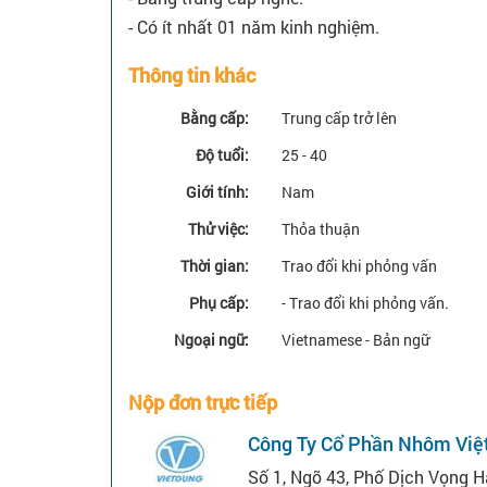
- Có ít nhất 01 năm kinh nghiệm.
Thông tin khác
Bằng cấp:
Trung cấp trở lên
Độ tuổi:
25 - 40
Giới tính:
Nam
Thử việc:
Thỏa thuận
Thời gian:
Trao đổi khi phỏng vấn
Phụ cấp:
- Trao đổi khi phỏng vấn.
Ngoại ngữ:
Vietnamese - Bản ngữ
Nộp đơn trực tiếp
Công Ty Cổ Phần Nhôm Việ
Số 1, Ngõ 43, Phố Dịch Vọng H