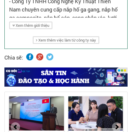
- Công Ty TNHH Công Nghệ Kỹ Thuật Thiên
Nam chuyên cung cấp nắp hố ga gang, nắp hố
ga composite, nắp bể cáp, song chắn rác, lưới
chắn rác, tấm sàn grating,...
Xem thêm giới thiệu
- Với hơn 10 năm trong lĩnh vực, Thiên Nam tự
Xem thêm việc làm từ công ty này
tin mang đến những sản phẩm chất lượng nhất
thị trường.
Chia sẽ: