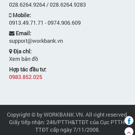
028.6264.9264 / 028.6264.9283
Mobile:
0913.49.71.71 - 0974.906.609
Email:
support@workbank.vn
Địa chỉ:
Xem bản đồ
Hợp tác đầu tư:
0983.852.025
Copyright © by WORKBANK.VN. All right reserved.
Giấy tiếp nhận: 246/PTTH&TTĐT của Cục PTTH-
TTĐT cấp ngày 7/11/2008.