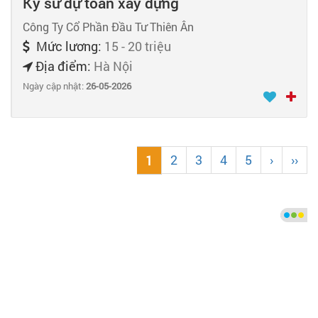
Kỹ sư dự toán xây dựng
Công Ty Cổ Phần Đầu Tư Thiên Ân
Mức lương:
15 - 20 triệu
Địa điểm:
Hà Nội
Ngày cập nhật:
26-05-2026
2
3
4
5
›
››
1