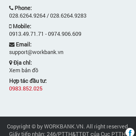
Phone:
028.6264.9264 / 028.6264.9283
Mobile:
0913.49.71.71 - 0974.906.609
Email:
support@workbank.vn
Địa chỉ:
Xem bản đồ
Hợp tác đầu tư:
0983.852.025
Copyright © by WORKBANK.VN. All right reserved.
Giấy tiếp nhận: 246/PTTH&TTĐT của Cục PTTH-