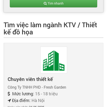
Tạo hồ sơ
Tìm nhanh
Cẩm nang việc làm
Tìm việc làm ngành KTV / Thiết
kế đồ họa
Bạn cần tuyển người
Nhà tuyển dụng
Chuyên viên thiết kế
Công Ty TNHH PHD - Fresh Garden
Mức lương:
15 - 18 triệu
Địa điểm:
Hà Nội