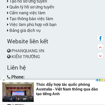
Tạo hồ sơ ứng tuyển
Quản lý hồ sơ ứng tuyển
Cẩm nang việc làm
Tạo thông báo việc làm
Việc làm phù hợp với bạn
Bảng giá dịch vụ
Website liên kết
PHANQUANG.VN
KIẾM TRƯỜNG
Liên hệ
Phone:
028.6264.9264 / 028.6264.9283
Mobile:
0913.49.71.71 - 0974.906.609
Email: