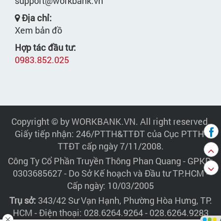
support@workbank.vn
Địa chỉ:
Xem bản đồ
Hợp tác đầu tư:
0983.852.025
Copyright © by WORKBANK.VN. All right reserved.
Giấy tiếp nhận: 246/PTTH&TTĐT của Cục PTTH-
TTĐT cấp ngày 7/11/2008.
Công Ty Cổ Phần Truyền Thông Phan Quang
- GPKD:
0303685627 - Do Sở Kế hoạch và Đầu tư TP.HCM -
Cấp ngày: 10/03/2005
Trụ sở:
343/42 Sư Vạn Hạnh, Phường Hòa Hưng, TP.
HCM - Điện thoại: 028.6264.9264 - 028.6264.9283