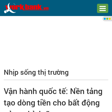
Chào bạn,
Đăng nhập xem việc làm phù
hợp
Đăng nhập
Đăng ký
Nhịp sống thị trường
Trang chủ
Việc làm mới nhất
Vận hành quốc tế: Nền tảng
Tìm việc làm
tạo dòng tiền cho bất động