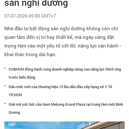
sản nghỉ dưỡng
Tạo hồ sơ
07-07-2026 05:00 GMT+7
Cẩm nang việc làm
Nhà đầu tư bất động sản nghỉ dưỡng không còn chỉ
quan tâm đến vị trí hay thiết kế, mà ngày càng đặt
Bạn cần tuyển người
trọng tâm vào một yếu tố cốt lõi: năng lực vận hành -
Nhà tuyển dụng
khai thác trong dài hạn.
CUBHCM đồng hành cùng doanh nghiệp nâng cao năng lực thích ứng
trước biến động
Dấu mốc mới của thương hiệu 13 lần dẫn đầu xếp hạng sở Y Tế
TP.HCM
Giải mã sức hút của Nam Mekong Grand Plaza tại trung tâm mới Bình
Dương