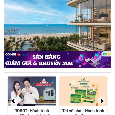
Tầm nhìn view biển 270 độ tại The Indochine at
Meliá Hồ Tràm - Ảnh: DNCC