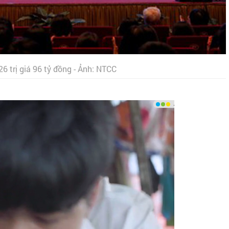
 trị giá 96 tỷ đồng - Ảnh: NTCC