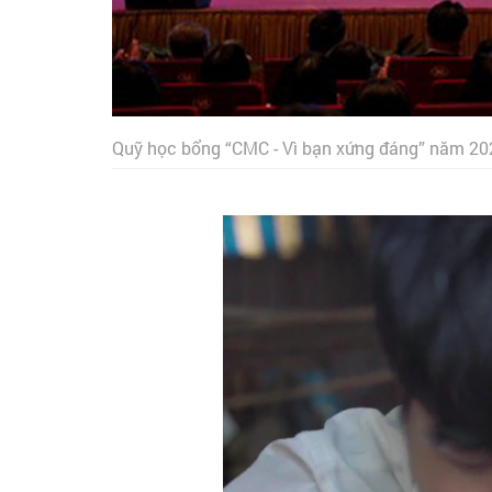
Quỹ học bổng “CMC - Vì bạn xứng đáng” năm 2026