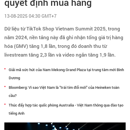
quyết định mua hàng
Tạo hồ sơ
13-08-2025 04:30 GMT+7
Cẩm nang việc làm
Dữ liệu từ TikTok Shop Vietnam Summit 2025, trong
năm 2024, nền tảng này đã ghi nhận tổng giá trị hàng
Bạn cần tuyển người
hóa (GMV) tăng 1,8 lần, trong đó doanh thu từ
Nhà tuyển dụng
livestream tăng 2,3 lần và video ngắn tăng 1,9 lần.
Giải mã sức hút của Nam Mekong Grand Plaza tại trung tâm mới Bình
Dương
Bloomberg: Vì sao Việt Nam là "trái tim đổi mới" của Heineken toàn
cầu?
Thúc đẩy hợp tác quốc phòng Australia - Việt Nam thông qua đào tạo
tiếng Anh