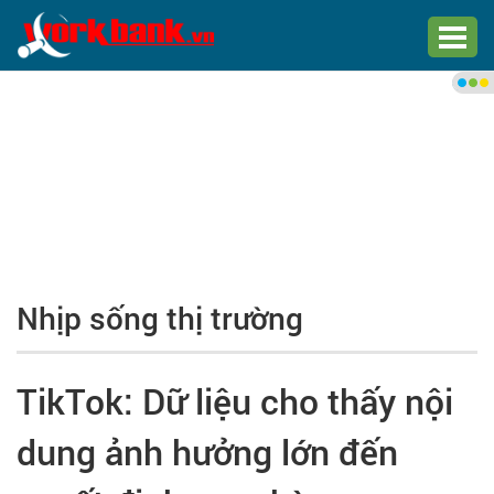
Chào bạn,
Đăng nhập xem việc làm phù
hợp
Đăng nhập
Đăng ký
Nhịp sống thị trường
Trang chủ
Việc làm mới nhất
TikTok: Dữ liệu cho thấy nội
Tìm việc làm
dung ảnh hưởng lớn đến