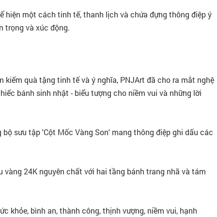
 hiện một cách tinh tế, thanh lịch và chứa đựng thông điệp ý
n trọng và xúc động.
m kiếm quà tặng tinh tế và ý nghĩa, PNJArt đã cho ra mắt nghệ
ếc bánh sinh nhật - biểu tượng cho niềm vui và những lời
g bộ sưu tập 'Cột Mốc Vàng Son' mang thông điệp ghi dấu các
u vàng 24K nguyên chất với hai tầng bánh trang nhã và tám
sức khỏe, bình an, thành công, thịnh vượng, niềm vui, hạnh