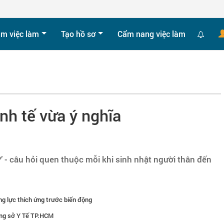
ìm việc làm
Tạo hồ sơ
Cẩm nang việc làm
inh tế vừa ý nghĩa
?’ - câu hỏi quen thuộc mỗi khi sinh nhật người thân đến
 lực thích ứng trước biến động
ạng sở Y Tế TP.HCM