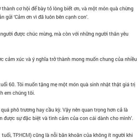
rở thành cơ hội để bày tỏ lòng biết ơn, và một món quà chừng
ắn gửi ‘Cảm ơn vì đã luôn bên cạnh con’.
i người được chúc mừng, mà còn với những người thân yêu
được cảm xúc và ý nghĩa trở thành mong muốn chung của nhiều
tuổi 60. Tôi muốn tặng mẹ một món quà sinh nhật thật giá trị
h em chúng tôi.
 quá phô trương hay cầu kỳ. Vậy nên quan trọng hơn cả là
 được sự đặc biệt và tình cảm của con cái dành cho mình’.
 tuổi, TP.HCM) cũng là nỗi băn khoăn của không ít người khi