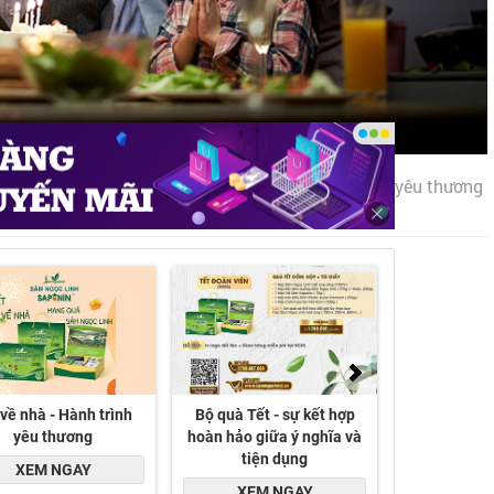
 người, đồng thời là cơ hội tuyệt vời để ta gửi trao yêu thương