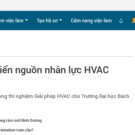
ìm việc làm
Tạo hồ sơ
Cẩm nang việc làm
riển nguồn nhân lực HVAC
òng thí nghiệm Giải pháp HVAC cho Trường Đại học Bách
rung tâm mới Bình Dương
a Heineken toàn cầu?