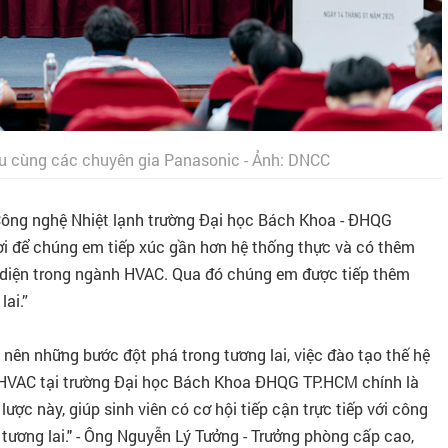
âu cùng các chuyên gia Panasonic - Ảnh: DNCC
Công nghệ Nhiệt lạnh trường Đại học Bách Khoa - ĐHQG
vời để chúng em tiếp xúc gần hơn hệ thống thực và có thêm
n diện trong ngành HVAC. Qua đó chúng em được tiếp thêm
lai.”
 nên những bước đột phá trong tương lai, việc đào tạo thế hệ
ệm HVAC tại trường Đại học Bách Khoa ĐHQG TP.HCM chính là
ược này, giúp sinh viên có cơ hội tiếp cận trực tiếp với công
 tương lai." - Ông Nguyễn Lý Tưởng - Trưởng phòng cấp cao,