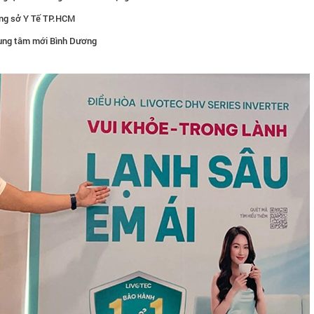
ạng sở Y Tế TP.HCM
rung tâm mới Bình Dương