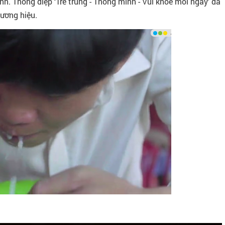
ình. Thông điệp ‘Trẻ trung - Thông minh - Vui khỏe mỗi ngày’ đã
ương hiệu.