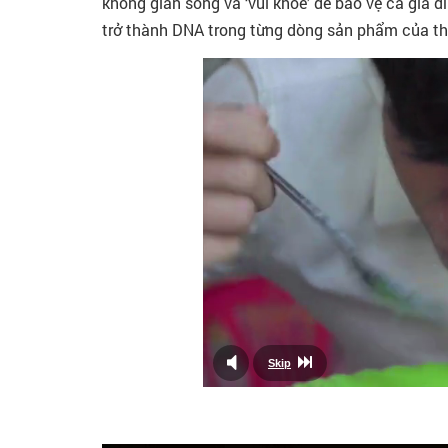
không gian sống và ‘vui khỏe’ để bảo vệ cả gia đ
trở thành DNA trong từng dòng sản phẩm của th