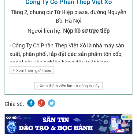
Công Ty Cổ Phần Thép Việt Xô
Tầng 2, chung cư Tứ Hiệp plaza, đường Nguyễn
Bồ, Hà Nội
Người liên hệ:
Nộp hồ sơ trực tiếp
- Công Ty Cổ Phần Thép Việt Xô là nhà máy sản
xuất, phân phối, lắp đặt các sản phẩm tôn xốp,
panel chuyên nghiệp hàng đầu Việt Nam.
- Chúng tôi không chỉ sản xuất tấm Panel bông
Xem thêm giới thiệu
khoáng, Panel bông thủy tinh, Panel EPS, mà
Xem thêm việc làm từ công ty này
còn đáp ứng được các nhu cầu xây dựng đa
dạng về xốp EPS cách nhiệt, tôn mái công nghệ
Chia sẽ:
nối không dùng vít, tôn trần, tôn sóng các loại.
Đồng thời chúng tôi cung cấp các sản phẩm cửa
đi, cửa kho lạnh, cửa sổ và các phụ kiện đi kèm
tấm panel, dạng lắp ghép.