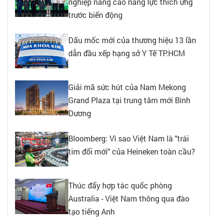
nghiệp nâng cao năng lực thích ứng
trước biến động
Dấu mốc mới của thương hiệu 13 lần
dẫn đầu xếp hạng sở Y Tế TP.HCM
Giải mã sức hút của Nam Mekong
Grand Plaza tại trung tâm mới Bình
Dương
Bloomberg: Vì sao Việt Nam là "trái
tim đổi mới" của Heineken toàn cầu?
Thúc đẩy hợp tác quốc phòng
Australia - Việt Nam thông qua đào
tạo tiếng Anh