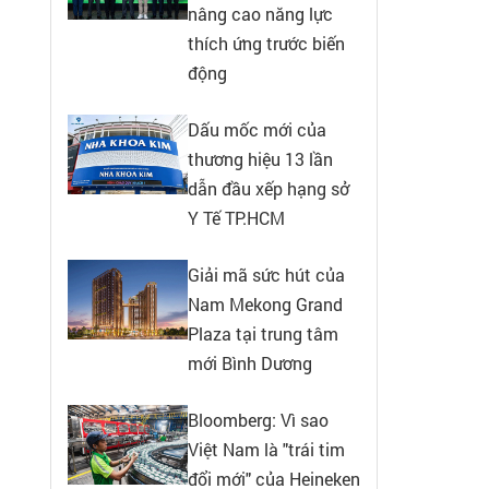
nâng cao năng lực
thích ứng trước biến
động
Dấu mốc mới của
thương hiệu 13 lần
dẫn đầu xếp hạng sở
Y Tế TP.HCM
Giải mã sức hút của
Nam Mekong Grand
Plaza tại trung tâm
mới Bình Dương
Bloomberg: Vì sao
Việt Nam là "trái tim
đổi mới" của Heineken