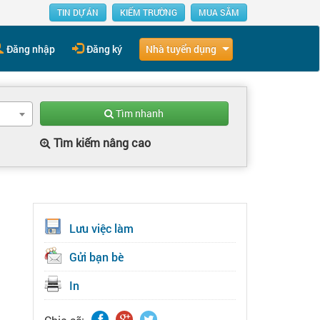
TIN DỰ ÁN
KIẾM TRƯỜNG
MUA SẮM
Nhà tuyển dụng
Đăng nhập
Đăng ký
Tìm nhanh
Tìm kiếm nâng cao
Lưu việc làm
Gửi bạn bè
In