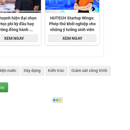
Điện nước
Xây dựng
Kiến trúc
Giám sát công trình
gày