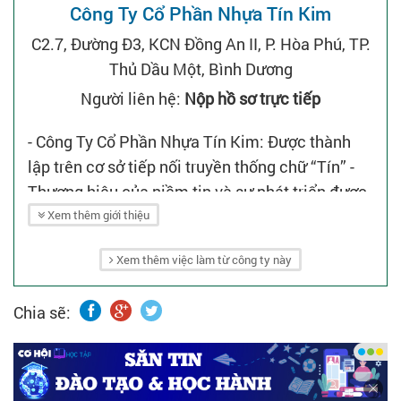
Công Ty Cổ Phần Nhựa Tín Kim
C2.7, Đường Đ3, KCN Đồng An II, P. Hòa Phú, TP.
Thủ Dầu Một, Bình Dương
Người liên hệ:
Nộp hồ sơ trực tiếp
- Công Ty Cổ Phần Nhựa Tín Kim: Được thành
lập trên cơ sở tiếp nối truyền thống chữ “Tín” -
Thương hiệu của niềm tin và sự phát triển được
công ty xây dựng hơn 15 năm trong các ngành:
Xem thêm giới thiệu
+ Thanh nhựa uPVC - nhãn hiệu Builex.
Xem thêm việc làm từ công ty này
+ Màng co PVC.
+ Hạt nhựa PVC các loại.
Chia sẽ:
+ Hóa chất các loại.
- Nhựa Tín Kim đã đi vào hoạt động với sự kết
hợp hài hòa từ những hoạch định, chiến lược
đúng đắn của ban lãnh đạo cùng với đội ngũ kỹ