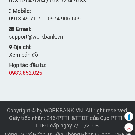
028.6264.9264 / 028.6264.9283
Mobile:
0913.49.71.71 - 0974.906.609
Email:
support@workbank.vn
Địa chỉ:
Xem bản đồ
Hợp tác đầu tư:
0983.852.025
Copyright © by WORKBANK.VN. All right reserved.
Giấy tiếp nhận: 246/PTTH&TTĐT của Cục PTTH-
TTĐT cấp ngày 7/11/2008.
Công Ty Cổ Phần Truyền Thông Phan Quang
- GPKD: