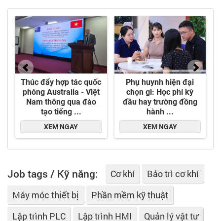
sư năng động, có chuyên môn, tính kỷ luật cao
và tâm huyết.
- Công ty có sự đầu tư cơ sở vật chất tối ưu cho
việc ra đời các sản phẩm đạt chất lượng cao và
ổn định. Phòng thí nghiệm, dây chuyền sản xuất
được trang bị hiện đại trong lĩnh vực nhựa PVC
và được vận hành dựa trên quy trình chuẩn hóa
theo hệ thống quản lý chất lượng ISO
9001:2015, 5S.
Job tags / Kỹ năng:
Cơ khí
Bảo trì cơ khí
Máy móc thiết bị
Phần mềm kỹ thuật
Lập trình PLC
Lập trình HMI
Quản lý vật tư