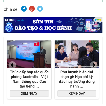
nghệ thuật thiết kế giao thoa cùng công năng
Chia sẽ:
đỉnh cao.
- Mỗi sản phẩm là một kiến tạo độc bản được cá
nhân hóa tuyệt đối cho từng không gian, phản
ánh gu thẩm mỹ tinh tế và phong cách sống
thượng lưu của mỗi gia chủ.