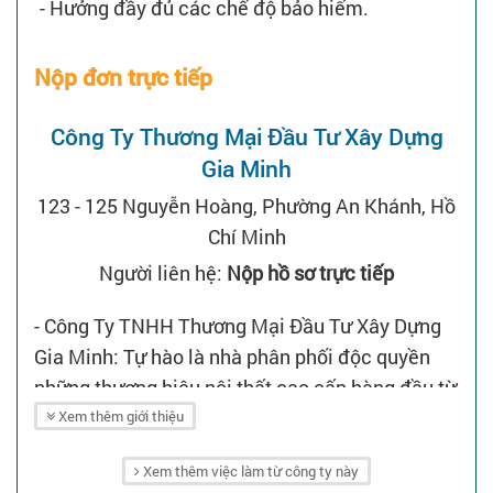
- Hưởng đầy đủ các chế độ bảo hiểm.
Nộp đơn trực tiếp
Công Ty Thương Mại Đầu Tư Xây Dựng
Gia Minh
123 - 125 Nguyễn Hoàng, Phường An Khánh, Hồ
Chí Minh
Người liên hệ:
Nộp hồ sơ trực tiếp
- Công Ty TNHH Thương Mại Đầu Tư Xây Dựng
Gia Minh: Tự hào là nhà phân phối độc quyền
những thương hiệu nội thất cao cấp hàng đầu từ
Ý và Đức, Gia Minh không ngừng theo đuổi triết
Xem thêm giới thiệu
lý giám tuyển khắt khe, mang đến những bộ sưu
Xem thêm việc làm từ công ty này
tập may đo tinh xảo (made to measure) với