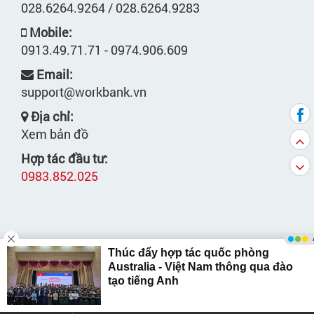
028.6264.9264 / 028.6264.9283
Mobile:
0913.49.71.71 - 0974.906.609
Email:
support@workbank.vn
Địa chỉ:
Xem bản đồ
Hợp tác đầu tư:
0983.852.025
Copyright © by WORKBANK.VN. All right reserved.
Giấy tiếp nhận: 246/PTTH&TTĐT của Cục PTTH-
TTĐT cấp ngày 7/11/2008.