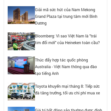
Giải mã sức hút của Nam Mekong
Grand Plaza tại trung tâm mới Bình
Dương
Bloomberg: Vì sao Việt Nam là "trái
tim đổi mới" của Heineken toàn cầu?
Thúc đẩy hợp tác quốc phòng
Australia - Việt Nam thông qua đào
tạo tiếng Anh
Toyota khuyến mại tháng 8: Tiếp sức
đà tăng trưởng, tối ưu chi phí mua xe
Giá trị bất động sản thường được định