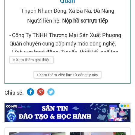
Quân
Thạch Nham Đông, Xã Bà Nà, Đà Nẵng
Người liên hệ:
Nộp hồ sơ trực tiếp
- Công Ty TNHH Thương Mại Sản Xuất Phương
Quân chuyên cung cấp máy móc công nghệ.
- Lĩnh vực hoạt động: Tư vấn, thiết kế, chế tạo
dây chuyền sản xuất viên nén mùn cưa, phân
Xem thêm giới thiệu
bón, tinh chế gỗ...
Xem thêm việc làm từ công ty này
Chia sẽ: