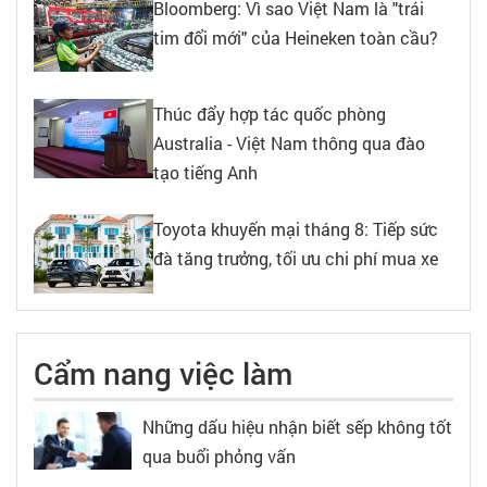
Bloomberg: Vì sao Việt Nam là "trái
tim đổi mới" của Heineken toàn cầu?
Thúc đẩy hợp tác quốc phòng
Australia - Việt Nam thông qua đào
tạo tiếng Anh
Toyota khuyến mại tháng 8: Tiếp sức
đà tăng trưởng, tối ưu chi phí mua xe
Cẩm nang việc làm
Những dấu hiệu nhận biết sếp không tốt
qua buổi phỏng vấn