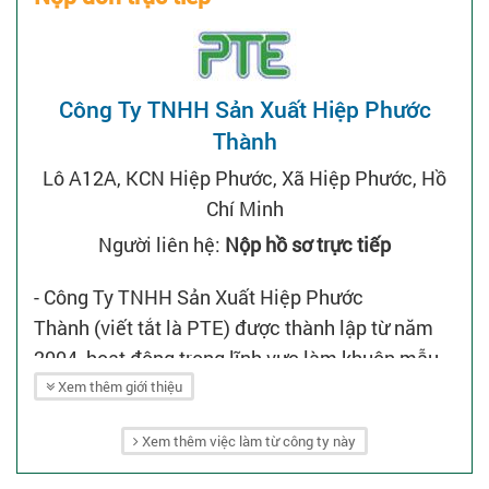
Công Ty TNHH Sản Xuất Hiệp Phước
Thành
Lô A12A, KCN Hiệp Phước, Xã Hiệp Phước, Hồ
Chí Minh
Người liên hệ:
Nộp hồ sơ trực tiếp
- Công Ty TNHH Sản Xuất Hiệp Phước
Thành (viết tắt là PTE) được thành lập từ năm
2004, hoạt động trong lĩnh vực làm khuôn mẫu,
ép nhựa và xi mạ điện trên nhựa và kim loại tại
Xem thêm giới thiệu
Việt Nam.
Xem thêm việc làm từ công ty này
- Sản phẩm của công ty rất đa dạng bao gồm: Ép
nhựa, xi mạ, làm khuôn ép nhựa, sơn in trên sản