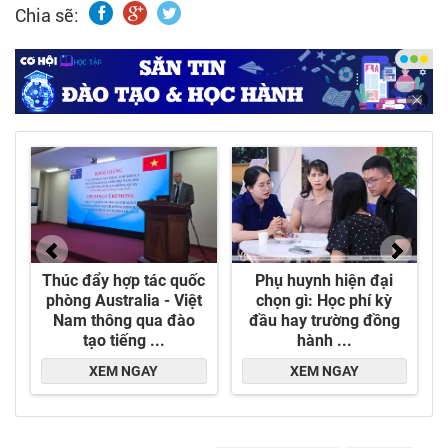
Chia sẽ:
phẩm xi mạ.
- Với hơn 600 chủng loại sản phẩm, PTE đã xây
dựng được uy tínvới khách hàng trong nước và
quốc tế. Các khách hàng quốc tế tiêu biểu như:
Toyota, Vinfast, Huyndai, Sharp, Piagio,
Samsung...