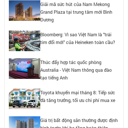
Giải mã sức hút của Nam Mekong
Grand Plaza tại trung tâm mới Bình
Dương
Bloomberg: Vì sao Việt Nam là "trái
tim đổi mới" của Heineken toàn cầu?
Thúc đẩy hợp tác quốc phòng
Australia - Việt Nam thông qua đào
tạo tiếng Anh
Toyota khuyến mại tháng 8: Tiếp sức
đà tăng trưởng, tối ưu chi phí mua xe
Giá trị bất động sản thường được định
hình trước khi hạ tầng hoàn thiện