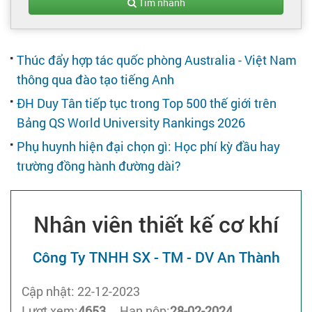
Tạo hồ sơ
Tìm nhanh
Cẩm nang việc làm
Thúc đẩy hợp tác quốc phòng Australia - Việt Nam
thông qua đào tạo tiếng Anh
Bạn cần tuyển người
ĐH Duy Tân tiếp tục trong Top 500 thế giới trên
Bảng QS World University Rankings 2026
Nhà tuyển dụng
Phụ huynh hiện đại chọn gì: Học phí kỳ đầu hay
trường đồng hành đường dài?
Nhân viên thiết kế cơ khí
Công Ty TNHH SX - TM - DV An Thành
Cập nhật: 22-12-2023
Lượt xem:
4653
Hạn nộp:
28-02-2024