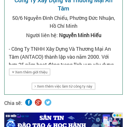
Công Ty Xây Dựng Và Thương Mại An
Tâm
50/6 Nguyễn Đình Chiểu, Phường Đức Nhuận,
Hồ Chí Minh
Người liên hệ:
Nguyễn Minh Hiếu
- Công Ty TNHH Xây Dựng Và Thương Mại An
Tâm (ANTACO) thành lập vào năm 2000. Với
hơn 25 năm hoạt động trong lĩnh vực xây dựng.
- Thông tin liên hệ qua email:
Xem thêm giới thiệu
hieu.nguyen@antaco.com.vn.
Xem thêm việc làm từ công ty này
Chia sẽ: