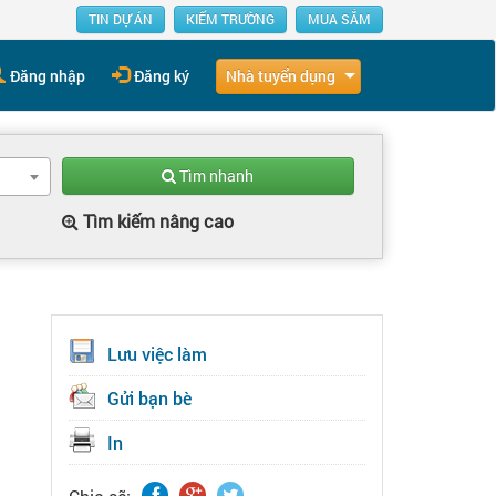
TIN DỰ ÁN
KIẾM TRƯỜNG
MUA SẮM
Nhà tuyển dụng
Đăng nhập
Đăng ký
Tìm nhanh
Tìm kiếm nâng cao
Lưu việc làm
Gửi bạn bè
In