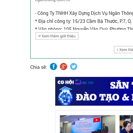
- Công Ty TNHH Xây Dựng Dịch Vụ Ngân Thông:
* Địa chỉ công ty: 15/23 Cầm Bá Thước, P.7, Q
* Văn phòng: 105 Nguyễn Văn Quỳ, Phường Tâ
Xem thêm giới thiệu
- Liên hệ: 028.3636.7318 hoặc 0523.522.599.
- Hoặc email: nganthong@nganthong.com.vn;
Xem thê
Chia sẽ: