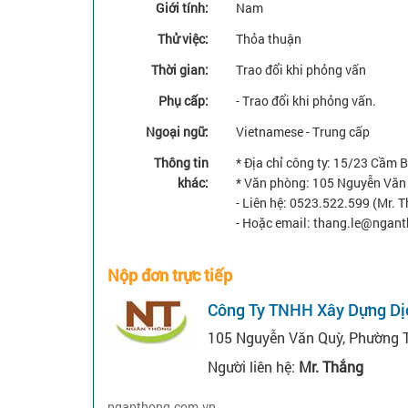
Giới tính:
Nam
Thử việc:
Thỏa thuận
Thời gian:
Trao đổi khi phỏng vấn
Phụ cấp:
- Trao đổi khi phỏng vấn.
Ngoại ngữ:
Vietnamese - Trung cấp
Thông tin
* Địa chỉ công ty: 15/23 Cầm 
khác:
* Văn phòng: 105 Nguyễn Văn
- Liên hệ: 0523.522.599 (Mr. 
- Hoặc email: thang.le@ngan
Nộp đơn trực tiếp
Công Ty TNHH Xây Dựng Dị
105 Nguyễn Văn Quỳ, Phường T
Người liên hệ:
Mr. Thắng
nganthong.com.vn