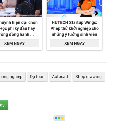
công nghiệp
Dự toán
Autocad
Shop drawing
gày