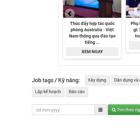
Job tags / Kỹ năng:
Xây dựng
Dân dụng và 
Lập kế hoạch
Báo cáo
Tìm theo n