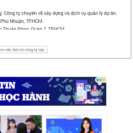
 Công ty chuyên về xây dựng và dịch vụ quản lý dự án.
. Phú Nhuận, TP.HCM.
n Thuận Đông, Quận 7, TP.HCM.
 services@nganthong.com.vn.
m việc làm từ công ty này