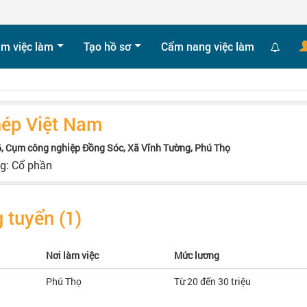
ìm việc làm
Tạo hồ sơ
Cẩm nang việc làm
hép Việt Nam
6, Cụm công nghiệp Đồng Sóc, Xã Vĩnh Tường, Phú Thọ
ng: Cổ phần
 tuyển (1)
Nơi làm việc
Mức lương
Phú Thọ
Từ 20 đến 30 triệu