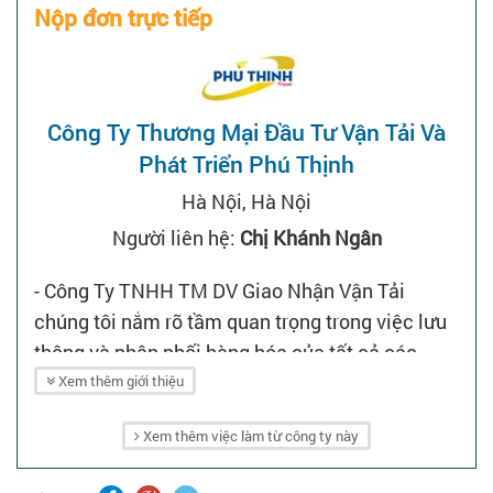
Nộp đơn trực tiếp
Công Ty Thương Mại Đầu Tư Vận Tải Và
Phát Triển Phú Thịnh
Hà Nội, Hà Nội
Người liên hệ:
Chị Khánh Ngân
- Công Ty TNHH TM DV Giao Nhận Vận Tải
chúng tôi nắm rõ tầm quan trọng trong việc lưu
thông và phân phối hàng hóa của tất cả các
khách hàng trên lãnh thổ Việt Nam.
Xem thêm giới thiệu
- Chúng tôi xin hân hạnh được trân trọng giới
Xem thêm việc làm từ công ty này
thiệu sơ lược đến quý khách hàng về tầm nhìn
và mục tiêu chiến lược phát triển kinh doanh