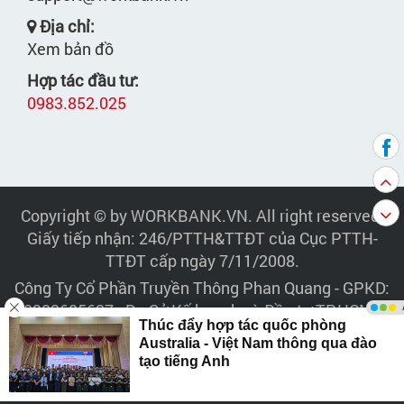
Địa chỉ:
Xem bản đồ
Hợp tác đầu tư:
0983.852.025
Copyright © by WORKBANK.VN. All right reserved.
Giấy tiếp nhận: 246/PTTH&TTĐT của Cục PTTH-
TTĐT cấp ngày 7/11/2008.
Công Ty Cổ Phần Truyền Thông Phan Quang
- GPKD:
0303685627 - Do Sở Kế hoạch và Đầu tư TP.HCM -
Cấp ngày: 10/03/2005
Trụ sở:
343/42 Sư Vạn Hạnh, Phường Hòa Hưng, TP.
HCM - Điện thoại: 028.6264.9264 - 028.6264.9283