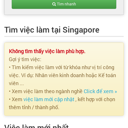
Tạo hồ sơ
Tìm nhanh
Cẩm nang việc làm
Tìm việc làm tại Singapore
Bạn cần tuyển người
Nhà tuyển dụng
Không tìm thấy việc làm phù hợp.
Gợi ý tìm việc:
• Tìm kiếm việc làm với từ khóa như vị trí công
việc. Ví dụ: Nhân viên kinh doanh hoặc Kế toán
viên ...
• Xem việc làm theo ngành nghề
Click để xem »
• Xem
việc làm mới cập nhật
, kết hợp với chọn
thêm tỉnh / thành phố.
Việc làm mới nhất