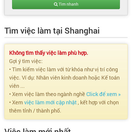
Tạo hồ sơ
Tìm nhanh
Cẩm nang việc làm
Tìm việc làm tại Shanghai
Bạn cần tuyển người
Nhà tuyển dụng
Không tìm thấy việc làm phù hợp.
Gợi ý tìm việc:
• Tìm kiếm việc làm với từ khóa như vị trí công
việc. Ví dụ: Nhân viên kinh doanh hoặc Kế toán
viên ...
• Xem việc làm theo ngành nghề
Click để xem »
• Xem
việc làm mới cập nhật
, kết hợp với chọn
thêm tỉnh / thành phố.
Việc làm mới nhất