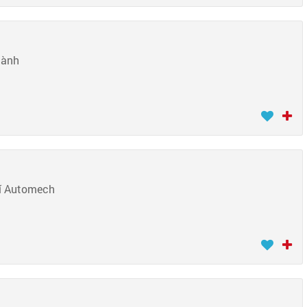
hành
hí Automech