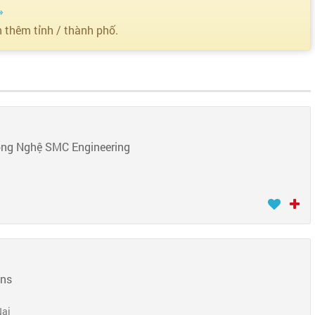
»
n thêm tỉnh / thành phố.
ông Nghệ SMC Engineering
ons
Nai