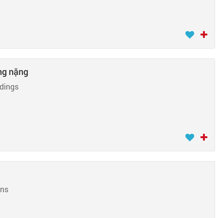
ng nặng
dings
ons