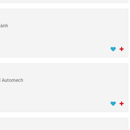
hành
hí Automech