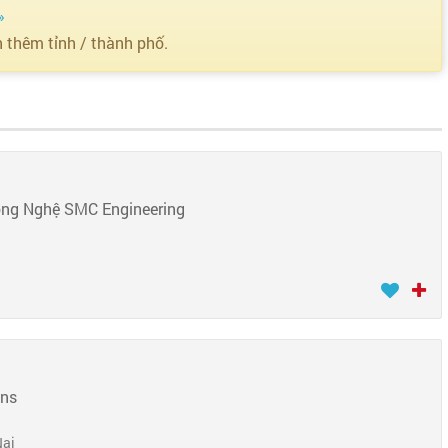
»
n thêm tỉnh / thành phố.
ông Nghệ SMC Engineering
ons
Nai