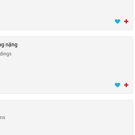
ng nặng
dings
ons