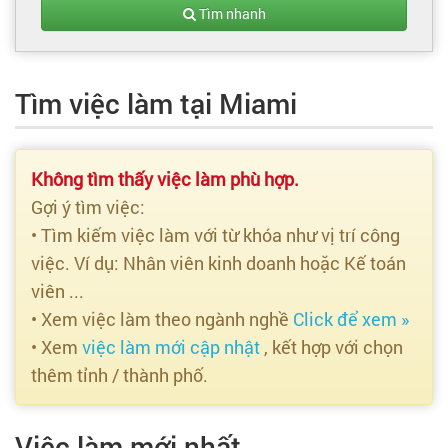
Tạo hồ sơ
Tìm nhanh
Cẩm nang việc làm
Tìm việc làm tại Miami
Bạn cần tuyển người
Nhà tuyển dụng
Không tìm thấy việc làm phù hợp.
Gợi ý tìm việc:
• Tìm kiếm việc làm với từ khóa như vị trí công
việc. Ví dụ: Nhân viên kinh doanh hoặc Kế toán
viên ...
• Xem việc làm theo ngành nghề
Click để xem »
• Xem
việc làm mới cập nhật
, kết hợp với chọn
thêm tỉnh / thành phố.
Việc làm mới nhất