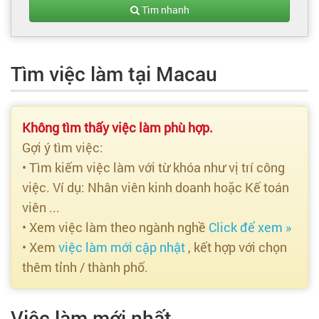
Tạo hồ sơ
Tìm nhanh
Cẩm nang việc làm
Tìm việc làm tại Macau
Bạn cần tuyển người
Nhà tuyển dụng
Không tìm thấy việc làm phù hợp.
Gợi ý tìm việc:
• Tìm kiếm việc làm với từ khóa như vị trí công
việc. Ví dụ: Nhân viên kinh doanh hoặc Kế toán
viên ...
• Xem việc làm theo ngành nghề
Click để xem »
• Xem
việc làm mới cập nhật
, kết hợp với chọn
thêm tỉnh / thành phố.
Việc làm mới nhất