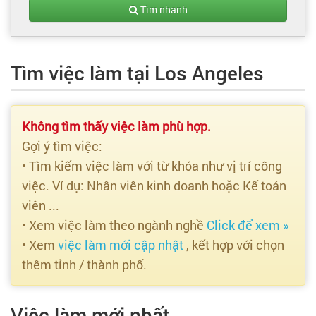
Tạo hồ sơ
Tìm nhanh
Cẩm nang việc làm
Tìm việc làm tại Los Angeles
Bạn cần tuyển người
Nhà tuyển dụng
Không tìm thấy việc làm phù hợp.
Gợi ý tìm việc:
• Tìm kiếm việc làm với từ khóa như vị trí công
việc. Ví dụ: Nhân viên kinh doanh hoặc Kế toán
viên ...
• Xem việc làm theo ngành nghề
Click để xem »
• Xem
việc làm mới cập nhật
, kết hợp với chọn
thêm tỉnh / thành phố.
Việc làm mới nhất